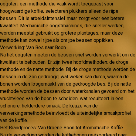
oogsten, een methode die vaak wordt toegepast voor
hoogwaardige koffie, selecteren plukkers alleen de rijpe
bessen. Dit is arbeidsintensief maar zorgt voor een betere
kwaliteit. Mechanische oogstmachines, die sneller werken,
worden meestal gebruikt op grotere plantages, maar deze
methode kan zowel rijpe als onrijpe bessen oppikken.
Verwerking: Van Bes naar Boon
Na het oogsten moeten de bessen snel worden verwerkt om de
kwaliteit te behouden. Er zijn twee hoofdmethoden: de droge
methode en de natte methode. Bij de droge methode worden de
bessen in de zon gedroogd, wat weken kan duren, waarna de
bonen worden losgemaakt van de gedroogde bes. Bij de natte
methode worden de bessen door waterkanalen gevoerd om het
vruchtvlees van de boon te scheiden, wat resulteert in een
schonere, helderdere smaak. De keuze van de
verwerkingsmethode beïnvloedt de uiteindelijke smaakprofiel
van de koffie.
Het Brandproces: Van Groene Boon tot Aromatische Koffie
Na de verwerking worden de koffiebonen geëxporteerd naar