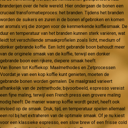
branderijen over de hele wereld. Hier ondergaan de bonen een
cruciaal transformatieproces: het branden. Tijdens het branden
worden de suikers en zuren in de bonen afgebroken en komen
er aroma’s vrij die zorgen voor de kenmerkende koffiesmaak. De
duur en temperatuur van het branden kunnen sterk variëren, wat
leidt tot verschillende smaakprofielen zoals licht, medium of
donker gebrande koffie. Een licht gebrande boon behoudt meer
van de originele smaak van de koffie, terwijl een donker
gebrande boon een rijkere, diepere smaak heeft.
Van Bonen tot Koffiekop: Maalmethodes en Zetprocessen
Voordat je van een kop koffie kunt genieten, moeten de
gebrande bonen worden gemalen. De maalgraad varieert
afhankelijk van de zetmethode; bijvoorbeeld, espresso vereist
een fijne maling, terwijl een French press een grovere maling
nodig heeft. De manier waarop koffie wordt gezet, heeft ook
invloed op de smaak. Druk, tijd, en temperatuur spelen allemaal
een rol bij het extraheren van de optimale smaak. Of je nu kiest
voor een klassieke espresso, een slow brew of een frisse cold