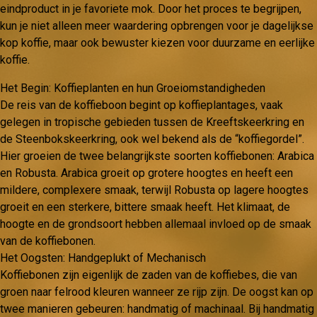
eindproduct in je favoriete mok. Door het proces te begrijpen,
kun je niet alleen meer waardering opbrengen voor je dagelijkse
kop koffie, maar ook bewuster kiezen voor duurzame en eerlijke
koffie.
Het Begin: Koffieplanten en hun Groeiomstandigheden
De reis van de koffieboon begint op koffieplantages, vaak
gelegen in tropische gebieden tussen de Kreeftskeerkring en
de Steenbokskeerkring, ook wel bekend als de “koffiegordel”.
Hier groeien de twee belangrijkste soorten koffiebonen: Arabica
en Robusta. Arabica groeit op grotere hoogtes en heeft een
mildere, complexere smaak, terwijl Robusta op lagere hoogtes
groeit en een sterkere, bittere smaak heeft. Het klimaat, de
hoogte en de grondsoort hebben allemaal invloed op de smaak
van de koffiebonen.
Het Oogsten: Handgeplukt of Mechanisch
Koffiebonen zijn eigenlijk de zaden van de koffiebes, die van
groen naar felrood kleuren wanneer ze rijp zijn. De oogst kan op
twee manieren gebeuren: handmatig of machinaal. Bij handmatig