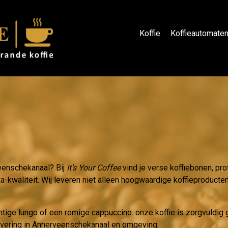
Koffie
Koffieautomate
veenschekanaal? Bij
It’s Your Coffee
vind je verse koffiebonen, pr
a-kwaliteit. Wij leveren niet alleen hoogwaardige koffieproducten
htige lungo of een romige cappuccino: onze koffie is zorgvuldi
levering in Annerveenschekanaal en omgeving.