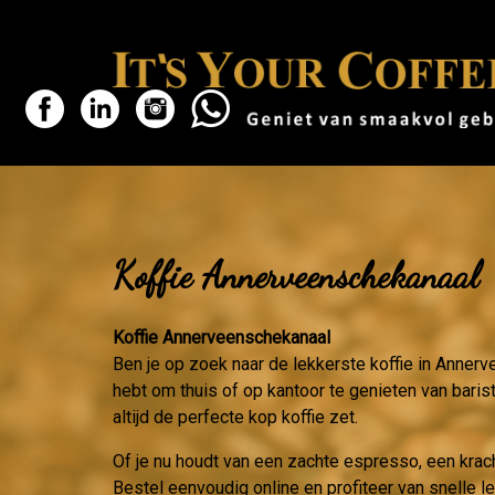
Koffie Annerveenschekanaal
Koffie Annerveenschekanaal
Ben je op zoek naar de lekkerste koffie in Anner
hebt om thuis of op kantoor te genieten van barist
altijd de perfecte kop koffie zet.
Of je nu houdt van een zachte espresso, een krac
Bestel eenvoudig online en profiteer van snelle 