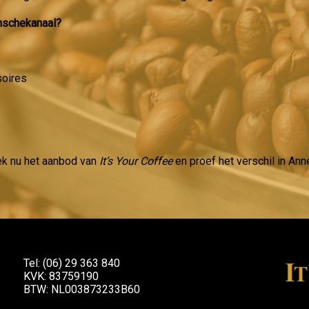
enschekanaal?
soires
ek nu het aanbod van
It’s Your Coffee
en proef het verschil in An
Tel: (06) 29 363 840
KVK: 83759190
BTW: NL003873233B60