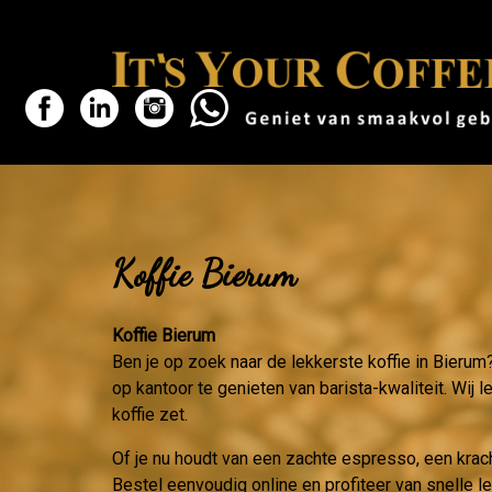
Koffie Bierum
Koffie Bierum
Ben je op zoek naar de lekkerste koffie in Bierum
op kantoor te genieten van barista-kwaliteit. Wij 
koffie zet.
Of je nu houdt van een zachte espresso, een krac
Bestel eenvoudig online en profiteer van snelle l