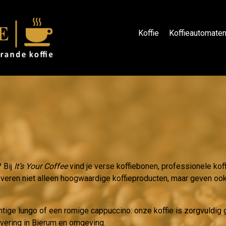
Koffie
Koffieautomate
? Bij
It’s Your Coffee
vind je verse koffiebonen, professionele kof
leveren niet alleen hoogwaardige koffieproducten, maar geven ook 
htige lungo of een romige cappuccino: onze koffie is zorgvuldi
evering in Bierum en omgeving.