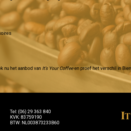
soires
ek nu het aanbod van
It’s Your Coffee
en proef het verschil in Bie
Tel: (06) 29 363 840
KVK: 83759190
BTW: NL003873233B60