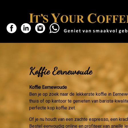
Koffie Eernewoude
Koffie Eernewoude
Ben je op zoek naar de lekkerste koffie in Eerne
thuis of op kantoor te genieten van barista-kwalit
perfecte kop koffie zet.
Of je nu houdt van een zachte espresso, een krac
Bestel eenvoudig online en profiteer van snelle 