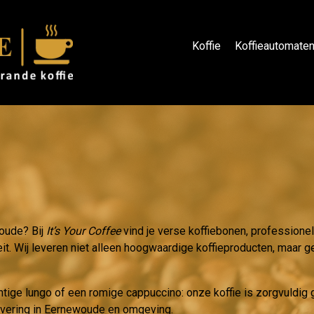
Koffie
Koffieautomate
woude? Bij
It’s Your Coffee
vind je verse koffiebonen, professione
eit. Wij leveren niet alleen hoogwaardige koffieproducten, maar ge
htige lungo of een romige cappuccino: onze koffie is zorgvuldi
levering in Eernewoude en omgeving.