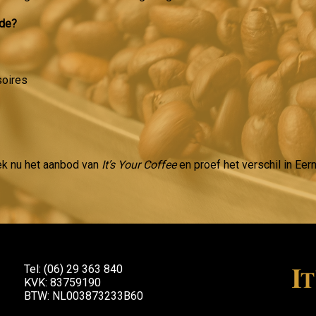
ude?
soires
ek nu het aanbod van
It’s Your Coffee
en proef het verschil in Ee
Tel: (06) 29 363 840
KVK: 83759190
BTW: NL003873233B60