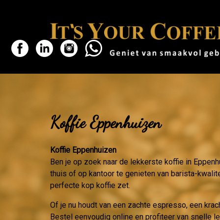
Koffie Eppenhuizen
Koffie Eppenhuizen
Ben je op zoek naar de lekkerste koffie in Eppenh
thuis of op kantoor te genieten van barista-kwalit
perfecte kop koffie zet.
Of je nu houdt van een zachte espresso, een krac
Bestel eenvoudig online en profiteer van snelle 