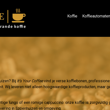
Koffie
Koffieautomate
uizen? Bij
It’s Your Coffee
vind je verse koffiebonen, professione
eit. Wij leveren niet alleen hoogwaardige koffieproducten, maar ge
htige lungo of een romige cappuccino: onze koffie is zorgvuldi
levering in Eppenhuizen en omgeving.