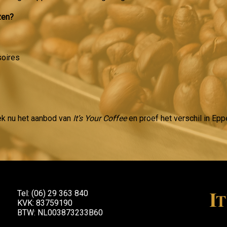
zen?
soires
ek nu het aanbod van
It’s Your Coffee
en proef het verschil in Epp
Tel: (06) 29 363 840
KVK: 83759190
BTW: NL003873233B60