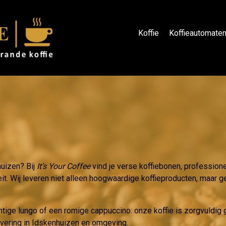
Koffie
Koffieautomate
huizen? Bij
It’s Your Coffee
vind je verse koffiebonen, profession
eit. Wij leveren niet alleen hoogwaardige koffieproducten, maar ge
htige lungo of een romige cappuccino: onze koffie is zorgvuldi
evering in Idskenhuizen en omgeving.