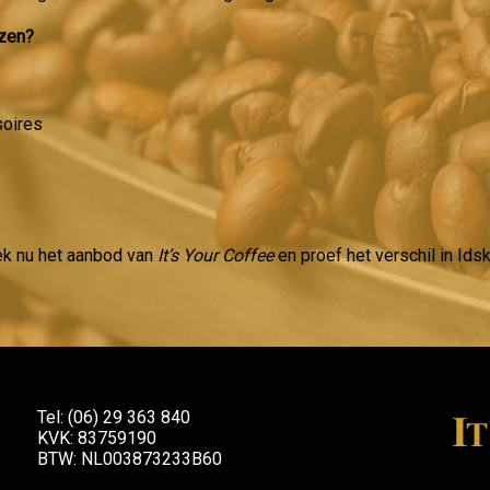
izen?
soires
ek nu het aanbod van
It’s Your Coffee
en proef het verschil in Ids
Tel: (06) 29 363 840
KVK: 83759190
BTW: NL003873233B60