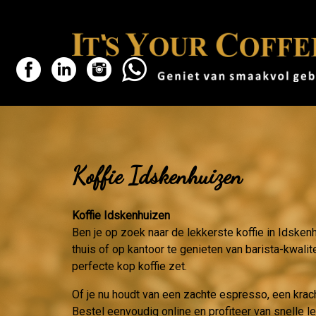
Koffie Idskenhuizen
Koffie Idskenhuizen
Ben je op zoek naar de lekkerste koffie in Idsken
thuis of op kantoor te genieten van barista-kwalit
perfecte kop koffie zet.
Of je nu houdt van een zachte espresso, een krac
Bestel eenvoudig online en profiteer van snelle l