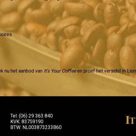
soires
ek nu het aanbod van
It’s Your Coffee
en proef het verschil in Lion
Tel: (06) 29 363 840
KVK: 83759190
BTW: NL003873233B60