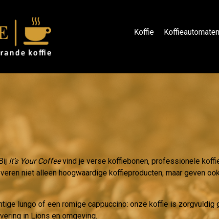
Koffie
Koffieautomate
Bij
It’s Your Coffee
vind je verse koffiebonen, professionele koffi
leveren niet alleen hoogwaardige koffieproducten, maar geven ook 
htige lungo of een romige cappuccino: onze koffie is zorgvuldi
evering in Lions en omgeving.