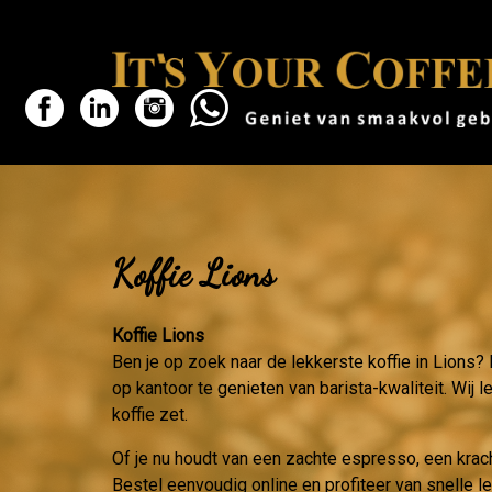
Koffie Lions
Koffie Lions
Ben je op zoek naar de lekkerste koffie in Lions? 
op kantoor te genieten van barista-kwaliteit. Wij 
koffie zet.
Of je nu houdt van een zachte espresso, een krac
Bestel eenvoudig online en profiteer van snelle l