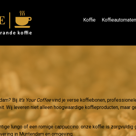
Koffie
Koffieautomate
ndam? Bij
It’s Your Coffee
vind je verse koffiebonen, professionel
eit. Wij leveren niet alleen hoogwaardige koffieproducten, maar ge
htige lungo of een romige cappuccino: onze koffie is zorgvuldi
levering in Muntendam en omgeving.