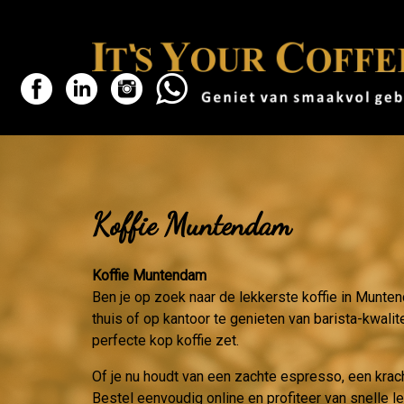
Koffie Muntendam
Koffie Muntendam
Ben je op zoek naar de lekkerste koffie in Munte
thuis of op kantoor te genieten van barista-kwalit
perfecte kop koffie zet.
Of je nu houdt van een zachte espresso, een krac
Bestel eenvoudig online en profiteer van snelle 