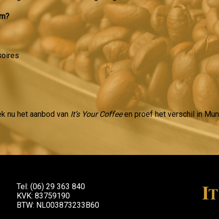
am?
soires
ek nu het aanbod van
It’s Your Coffee
en proef het verschil in Mu
Tel: (06) 29 363 840
KVK: 83759190
BTW: NL003873233B60