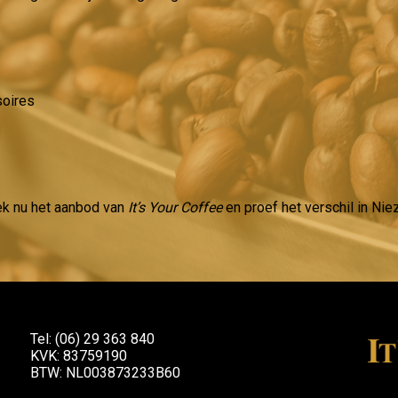
soires
ek nu het aanbod van
It’s Your Coffee
en proef het verschil in Niezi
Tel: (06) 29 363 840
KVK: 83759190
BTW: NL003873233B60