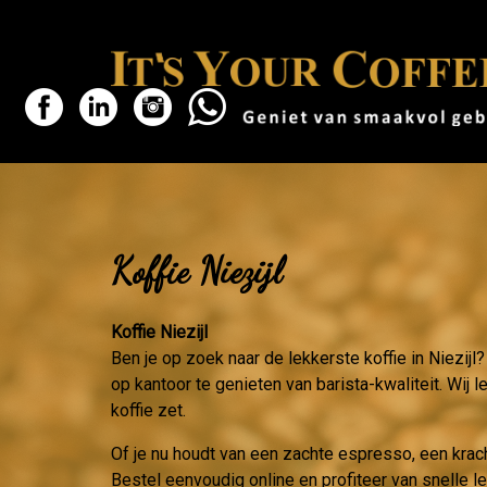
Koffie Niezijl
Koffie Niezijl
Ben je op zoek naar de lekkerste koffie in Niezijl?
op kantoor te genieten van barista-kwaliteit. Wij 
koffie zet.
Of je nu houdt van een zachte espresso, een krac
Bestel eenvoudig online en profiteer van snelle le