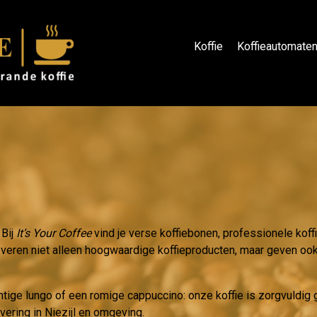
Koffie
Koffieautomate
 Bij
It’s Your Coffee
vind je verse koffiebonen, professionele koff
leveren niet alleen hoogwaardige koffieproducten, maar geven ook 
htige lungo of een romige cappuccino: onze koffie is zorgvuldi
vering in Niezijl en omgeving.