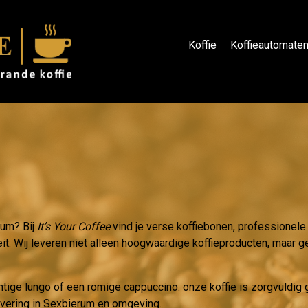
Koffie
Koffieautomate
rum? Bij
It’s Your Coffee
vind je verse koffiebonen, professionele
eit. Wij leveren niet alleen hoogwaardige koffieproducten, maar ge
htige lungo of een romige cappuccino: onze koffie is zorgvuldi
levering in Sexbierum en omgeving.