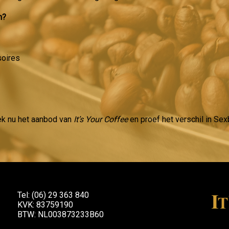
m?
soires
ek nu het aanbod van
It’s Your Coffee
en proef het verschil in Sex
Tel: (06) 29 363 840
KVK: 83759190
BTW: NL003873233B60