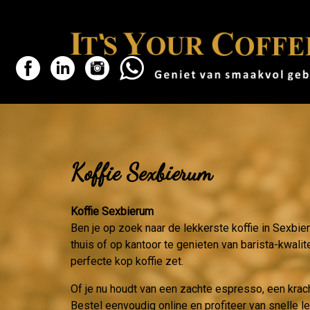
Koffie Sexbierum
Koffie Sexbierum
Ben je op zoek naar de lekkerste koffie in Sexbie
thuis of op kantoor te genieten van barista-kwalit
perfecte kop koffie zet.
Of je nu houdt van een zachte espresso, een krac
Bestel eenvoudig online en profiteer van snelle 