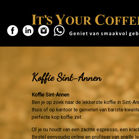
Koffie Sint-Annen
Koffie Sint-Annen
Ben je op zoek naar de lekkerste koffie in Sint-An
thuis of op kantoor te genieten van barista-kwalit
perfecte kop koffie zet.
Of je nu houdt van een zachte espresso, een krac
Bestel eenvoudig online en profiteer van snelle l