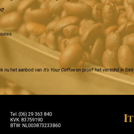
n?
soires
ek nu het aanbod van
It’s Your Coffee
en proef het verschil in Sin
Tel: (06) 29 363 840
KVK: 83759190
BTW: NL003873233B60