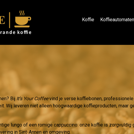
Koffie
Koffieautomate
nen? Bij
It’s Your Coffee
vind je verse koffiebonen, professionele
eit. Wij leveren niet alleen hoogwaardige koffieproducten, maar ge
htige lungo of een romige cappuccino: onze koffie is zorgvuldi
evering in Sint-Annen en omgeving.