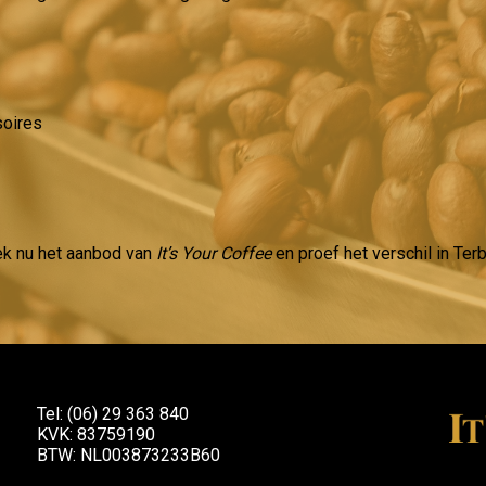
soires
ek nu het aanbod van
It’s Your Coffee
en proef het verschil in Ter
Tel: (06) 29 363 840
KVK: 83759190
BTW: NL003873233B60