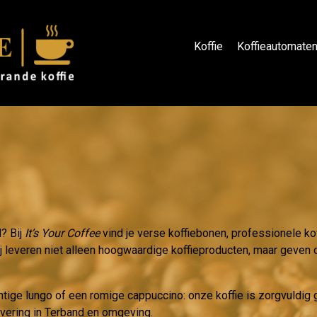
Koffie
Koffieautomate
d? Bij
It’s Your Coffee
vind je verse koffiebonen, professionele ko
ij leveren niet alleen hoogwaardige koffieproducten, maar geven oo
htige lungo of een romige cappuccino: onze koffie is zorgvuldi
evering in Terband en omgeving.