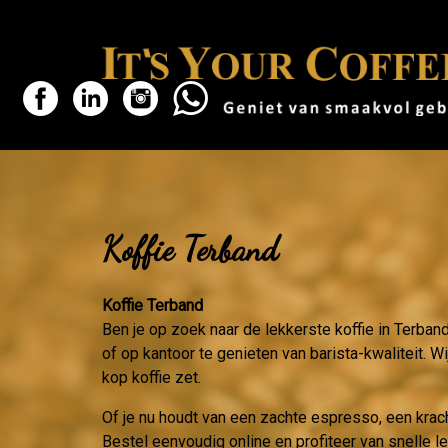
Koffie Terband
Koffie Terband
Ben je op zoek naar de lekkerste koffie in Terban
of op kantoor te genieten van barista-kwaliteit. W
kop koffie zet.
Of je nu houdt van een zachte espresso, een krac
Bestel eenvoudig online en profiteer van snelle l