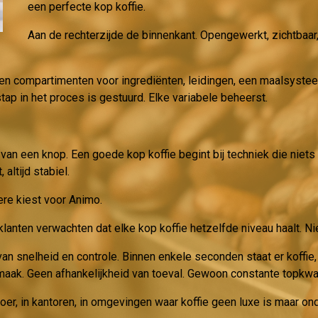
een perfecte kop koffie.
Aan de rechterzijde de binnenkant. Opengewerkt, zichtbaar,
iden compartimenten voor ingrediënten, leidingen, een maalsys
tap in het proces is gestuurd. Elke variabele beheerst.
 van een knop. Een goede kop koffie begint bij techniek die niets 
 altijd stabiel.
ere kiest voor Animo.
anten verwachten dat elke kop koffie hetzelfde niveau haalt. Ni
an snelheid en controle. Binnen enkele seconden staat er koffie,
aak. Geen afhankelijkheid van toeval. Gewoon constante topkwali
loer, in kantoren, in omgevingen waar koffie geen luxe is maar on