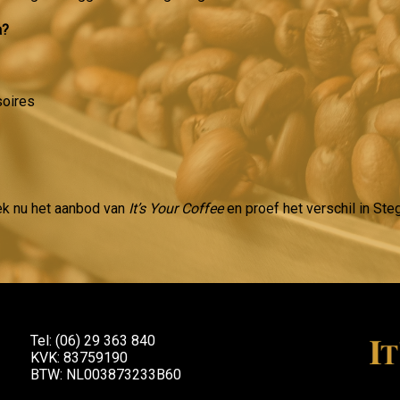
a?
soires
ek nu het aanbod van
It’s Your Coffee
en proef het verschil in Ste
Tel: (06) 29 363 840
KVK: 83759190
BTW: NL003873233B60