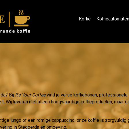
Koffie
Koffieautomate
rda? Bij
It’s Your Coffee
vind je verse koffiebonen, professionele
eit. Wij leveren niet alleen hoogwaardige koffieproducten, maar ge
htige lungo of een romige cappuccino: onze koffie is zorgvuldi
evering in Steggerda en omgeving.