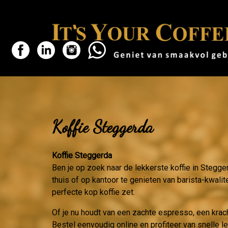
Koffie Steggerda
Koffie Steggerda
Ben je op zoek naar de lekkerste koffie in Stegge
thuis of op kantoor te genieten van barista-kwalit
perfecte kop koffie zet.
Of je nu houdt van een zachte espresso, een krac
Bestel eenvoudig online en profiteer van snelle l