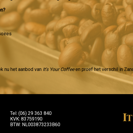
en?
soires
ek nu het aanbod van
It’s Your Coffee
en proef het verschil in Zan
Tel: (06) 29 363 840
KVK: 83759190
BTW: NL003873233B60