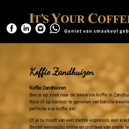
Koffie Zandhuizen
Koffie Zandhuizen
Ben je op zoek naar de lekkerste koffie in Zandhu
thuis of op kantoor te genieten van barista-kwalit
perfecte kop koffie zet.
Of je nu houdt van een zachte espresso, een krac
Bestel eenvoudig online en profiteer van snelle 