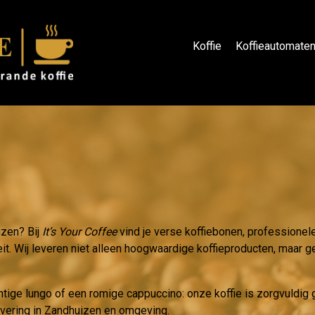
Koffie
Koffieautomate
izen? Bij
It’s Your Coffee
vind je verse koffiebonen, professionel
eit. Wij leveren niet alleen hoogwaardige koffieproducten, maar ge
htige lungo of een romige cappuccino: onze koffie is zorgvuldi
levering in Zandhuizen en omgeving.